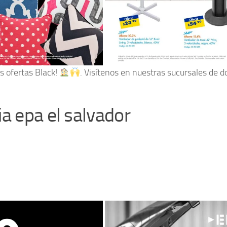
s ofertas Black!
. Visítenos en nuestras sucursales de 
a epa el salvador