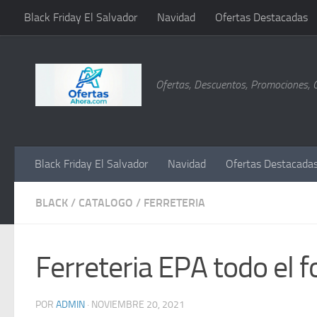
Black Friday El Salvador
Navidad
Ofertas Destacadas
Saltar al contenido
Ofertas, Descuentos, Promociones, 
Black Friday El Salvador
Navidad
Ofertas Destacada
BLACK
/
CATALOGO
/
FERRETERIA
Ferreteria EPA todo el f
POR
ADMIN
·
NOVIEMBRE 20, 2021