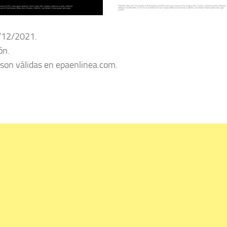
2/12/2021.
ón.
 son válidas en epaenlinea.com.