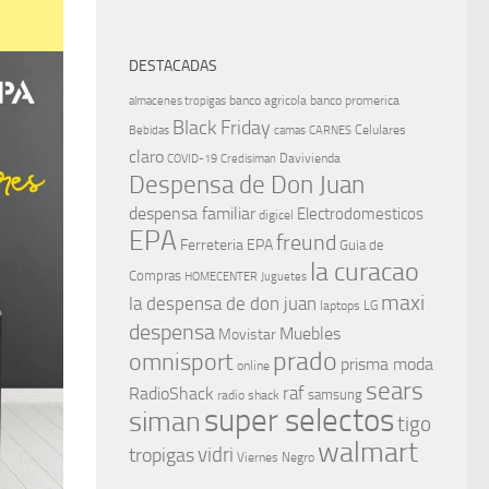
DESTACADAS
banco agricola
banco promerica
almacenes tropigas
Black Friday
Celulares
Bebidas
camas
CARNES
claro
Davivienda
COVID-19
Credisiman
Despensa de Don Juan
despensa familiar
Electrodomesticos
digicel
EPA
freund
Ferreteria EPA
Guia de
la curacao
Compras
HOMECENTER
Juguetes
maxi
la despensa de don juan
laptops
LG
despensa
Muebles
Movistar
prado
omnisport
prisma moda
online
sears
raf
RadioShack
samsung
radio shack
super selectos
siman
tigo
walmart
vidri
tropigas
Viernes Negro