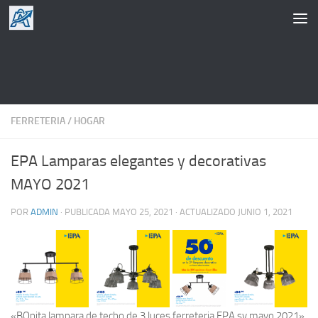
Saltar al contenido
FERRETERIA
/
HOGAR
EPA Lamparas elegantes y decorativas
MAYO 2021
POR
ADMIN
· PUBLICADA
MAYO 25, 2021
· ACTUALIZADO
JUNIO 1, 2021
«BOnita lampara de techo de 3 luces ferreteria EPA sv mayo 2021»