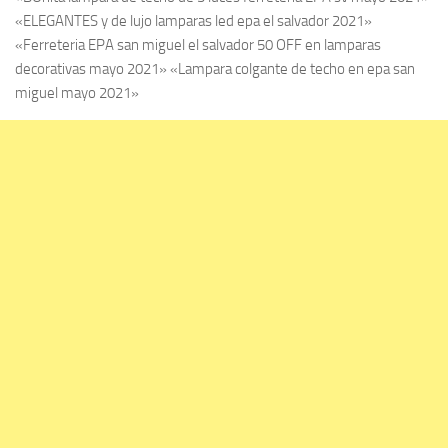
«ELEGANTES y de lujo lamparas led epa el salvador 2021»
«Ferreteria EPA san miguel el salvador 50 OFF en lamparas
decorativas mayo 2021» «Lampara colgante de techo en epa san
miguel mayo 2021»