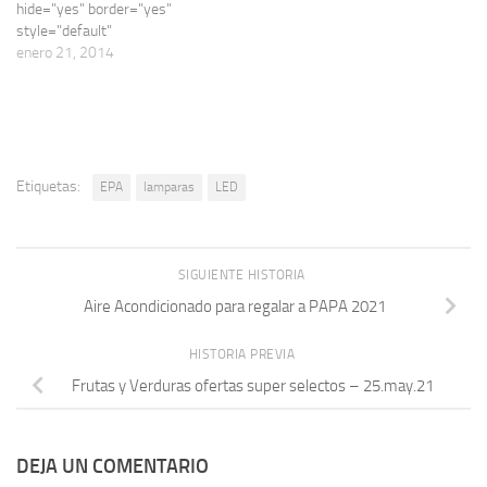
hide="yes" border="yes"
style="default"
excerpt_length="0"
enero 21, 2014
read_more_text="Read
More" read_less_text="Read
Less"
include_excerpt_html="no"] *
EPA tiempo de hogar LOS
PROCERES surtido precio
Etiquetas:
EPA
lamparas
LED
servicio (705) * EPA El
salvador puertas candadps
visagras chapas Enero 2014
(671) * Contruccion EPA sv
SIGUIENTE HISTORIA
materiales - Enero 2014 (713)
Aire Acondicionado para regalar a PAPA 2021
…
HISTORIA PREVIA
Frutas y Verduras ofertas super selectos – 25.may.21
DEJA UN COMENTARIO