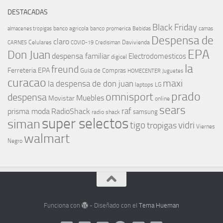
DESTACADAS
Black Friday
banco agricola
banco promerica
almacenes tropigas
Bebidas
camas
Despensa de
claro
Celulares
Davivienda
CARNES
COVID-19
Credisiman
EPA
Don Juan
despensa familiar
Electrodomesticos
digicel
la
freund
Ferreteria EPA
Guia de Compras
HOMECENTER
Juguetes
curacao
maxi
la despensa de don juan
laptops
LG
prado
omnisport
despensa
Muebles
Movistar
online
sears
raf
prisma moda
RadioShack
samsung
radio shack
super selectos
siman
tigo
vidri
tropigas
Viernes
walmart
Negro
Funciona con
- Diseñado con el
Tema Hueman