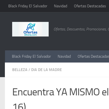
Black Friday El Salvador
Navidad
Ofertas Destacadas
Saltar al contenido
Ofertas, Descuentos, Promociones, 
Black Friday El Salvador
Navidad
Ofertas Destacada
BELLEZA
/
DIA DE LA MADRE
Encuentra YA MISMO el
16)