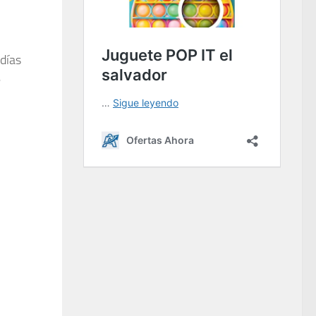
días
e