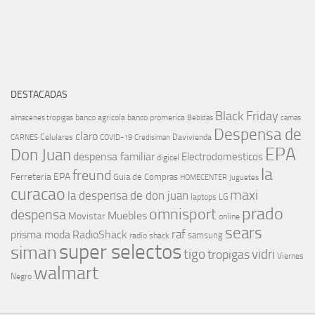
DESTACADAS
Black Friday
banco agricola
banco promerica
almacenes tropigas
Bebidas
camas
Despensa de
claro
Celulares
Davivienda
CARNES
COVID-19
Credisiman
EPA
Don Juan
despensa familiar
Electrodomesticos
digicel
la
freund
Ferreteria EPA
Guia de Compras
HOMECENTER
Juguetes
curacao
maxi
la despensa de don juan
laptops
LG
prado
omnisport
despensa
Muebles
Movistar
online
sears
raf
prisma moda
RadioShack
samsung
radio shack
super selectos
siman
tigo
vidri
tropigas
Viernes
walmart
Negro