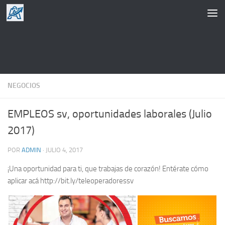
Saltar al contenido
NEGOCIOS
EMPLEOS sv, oportunidades laborales (Julio
2017)
POR
ADMIN
·
JULIO 4, 2017
¡Una oportunidad para ti, que trabajas de corazón! Entérate cómo
aplicar acá http://bit.ly/teleoperadoressv