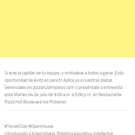
Si eras el capitán de tu equipo, y motivabas a todos a ganar ¡Esta
oportunidad de éxito es para ti! Aplica ya a nuestras plazas
Gerenciales en pizzahutempleos.com o preséntate a entrevista
este Martes 04 de julio de 9:00 a.m. a 5:00 p.m. en Restaurante
Pizza Hut Boulevard los Próceres.
#TercerCiclo #OpenHouse
Introducción a la tecnología, Robótica educativa, Intellectus…