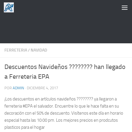
Saltar al contenido
FERRETERIA
/
NAVIDAD
Descuentos Navideños ???????? han llegado
a Ferreteria EPA
POR
ADMIN
·
DICIEMBRE 4, 2017
¡Los descuentos en artículos navideños ???????? ya llegaron a
ferreteria #EPA el salvador. Encuentre lo que le hace falta en su
decoración con el 50% de descuento. Visítenos este día en horario
especial hasta las 10:00 pm. Los mejores precios en prodcutos
plasticos para el hogar