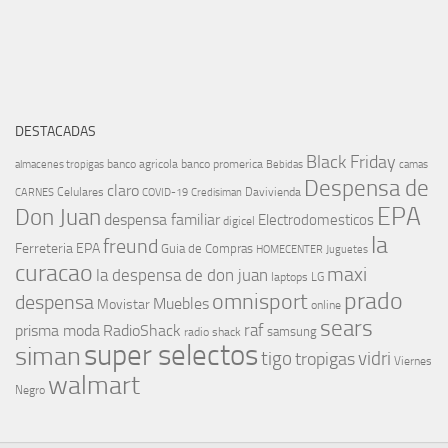
DESTACADAS
Black Friday
banco agricola
banco promerica
almacenes tropigas
Bebidas
camas
Despensa de
claro
Celulares
Davivienda
CARNES
COVID-19
Credisiman
EPA
Don Juan
despensa familiar
Electrodomesticos
digicel
la
freund
Ferreteria EPA
Guia de Compras
HOMECENTER
Juguetes
curacao
maxi
la despensa de don juan
laptops
LG
prado
omnisport
despensa
Muebles
Movistar
online
sears
raf
prisma moda
RadioShack
samsung
radio shack
super selectos
siman
tigo
vidri
tropigas
Viernes
walmart
Negro