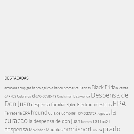
DESTACADAS
Black Friday
banco agricola
banco promerica
almacenes tropigas
Bebidas
camas
Despensa de
claro
Celulares
Davivienda
CARNES
COVID-19
Credisiman
EPA
Don Juan
despensa familiar
Electrodomesticos
digicel
la
freund
Ferreteria EPA
Guia de Compras
HOMECENTER
Juguetes
curacao
maxi
la despensa de don juan
laptops
LG
prado
omnisport
despensa
Muebles
Movistar
online