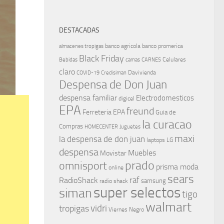
DESTACADAS
banco agricola
banco promerica
almacenes tropigas
Black Friday
Celulares
Bebidas
camas
CARNES
claro
Davivienda
COVID-19
Credisiman
Despensa de Don Juan
despensa familiar
Electrodomesticos
digicel
EPA
freund
Ferreteria EPA
Guia de
la curacao
Compras
HOMECENTER
Juguetes
maxi
la despensa de don juan
laptops
LG
despensa
Muebles
Movistar
prado
omnisport
prisma moda
online
sears
raf
RadioShack
samsung
radio shack
super selectos
siman
tigo
walmart
vidri
tropigas
Viernes Negro