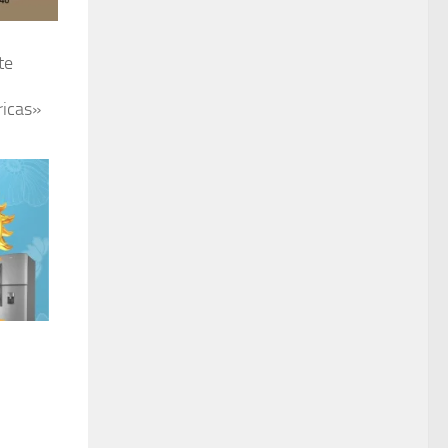
te
ricas»