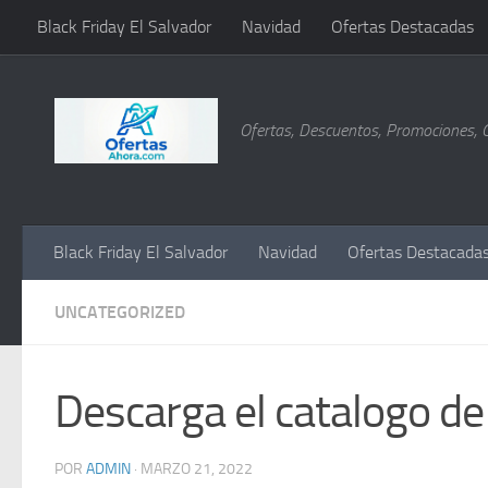
Black Friday El Salvador
Navidad
Ofertas Destacadas
Saltar al contenido
Ofertas, Descuentos, Promociones, 
Black Friday El Salvador
Navidad
Ofertas Destacada
UNCATEGORIZED
Descarga el catalogo d
POR
ADMIN
·
MARZO 21, 2022