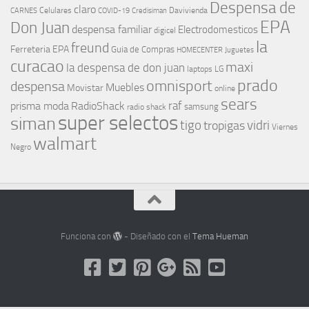
Despensa de
claro
Celulares
Davivienda
CARNES
COVID-19
Credisiman
EPA
Don Juan
despensa familiar
Electrodomesticos
digicel
la
freund
Ferreteria EPA
Guia de Compras
HOMECENTER
Juguetes
curacao
maxi
la despensa de don juan
laptops
LG
prado
omnisport
despensa
Muebles
Movistar
online
sears
raf
prisma moda
RadioShack
samsung
radio shack
super selectos
siman
tigo
vidri
tropigas
Viernes
walmart
Negro
Funciona con
- Diseñado con el
Tema Hueman