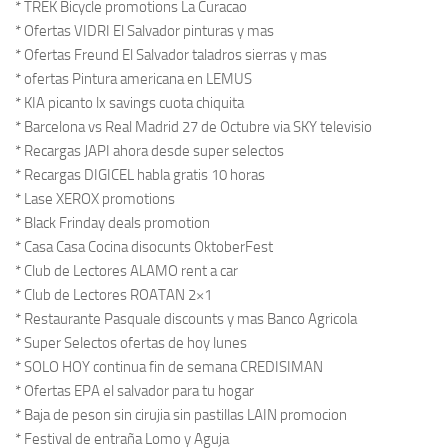
* TREK Bicycle promotions La Curacao
* Ofertas VIDRI El Salvador pinturas y mas
* Ofertas Freund El Salvador taladros sierras y mas
* ofertas Pintura americana en LEMUS
* KIA picanto lx savings cuota chiquita
* Barcelona vs Real Madrid 27 de Octubre via SKY televisio
* Recargas JAPI ahora desde super selectos
* Recargas DIGICEL habla gratis 10 horas
* Lase XEROX promotions
* Black Frinday deals promotion
* Casa Casa Cocina disocunts OktoberFest
* Club de Lectores ALAMO rent a car
* Club de Lectores ROATAN 2×1
* Restaurante Pasquale discounts y mas Banco Agricola
* Super Selectos ofertas de hoy lunes
* SOLO HOY continua fin de semana CREDISIMAN
* Ofertas EPA el salvador para tu hogar
* Baja de peson sin cirujia sin pastillas LAIN promocion
* Festival de entraña Lomo y Aguja