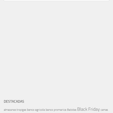
DESTACADAS
Black Friday
banco agricola
banco promerica
almacenes tropigas
Bebidas
camas