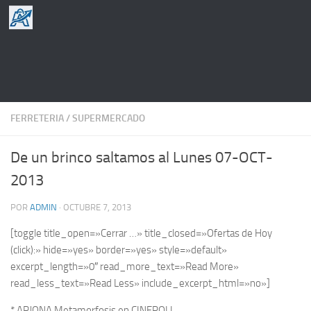
Saltar al contenido
FERRETERIA
/
SUPERMERCADO
De un brinco saltamos al Lunes 07-OCT-
2013
POR
ADMIN
·
OCTUBRE 7, 2013
[toggle title_open=»Cerrar …» title_closed=»Ofertas de Hoy
(click):» hide=»yes» border=»yes» style=»default»
excerpt_length=»0″ read_more_text=»Read More»
read_less_text=»Read Less» include_excerpt_html=»no»]
* ARJONA Metamorfosis en CINEPOLI