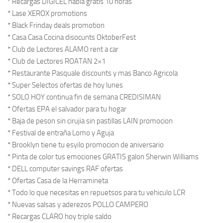
* Recargas DIGICEL habla gratis 10 horas
* Lase XEROX promotions
* Black Frinday deals promotion
* Casa Casa Cocina disocunts OktoberFest
* Club de Lectores ALAMO rent a car
* Club de Lectores ROATAN 2×1
* Restaurante Pasquale discounts y mas Banco Agricola
* Super Selectos ofertas de hoy lunes
* SOLO HOY continua fin de semana CREDISIMAN
* Ofertas EPA el salvador para tu hogar
* Baja de peson sin cirujia sin pastillas LAIN promocion
* Festival de entraña Lomo y Aguja
* Brooklyn tiene tu esyilo promocion de aniversario
* Pinta de color tus emociones GRATIS galon Sherwin Williams
* DELL computer savings RAF ofertas
* Ofertas Casa de la Herramineta
* Todo lo que necesitas en repuetsos para tu vehiculo LCR
* Nuevas salsas y aderezos POLLO CAMPERO
* Recargas CLARO hoy triple saldo