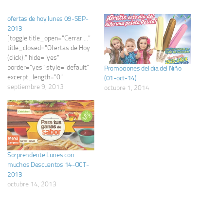
ofertas de hoy lunes 09-SEP-
2013
[toggle title_open="Cerrar ..."
title_closed="Ofertas de Hoy
(click):" hide="yes"
border="yes" style="default"
Promociones del dia del Niño
excerpt_length="0"
(01-oct-14)
read_more_text="Read
septiembre 9, 2013
octubre 1, 2014
More" read_less_text="Read
Less"
include_excerpt_html="no"]
Productos y Servicios Ofertas
El Salvador: ofertas de hoy
lunes 09-SEP-2013 * Luxury
Sorprendente Lunes con
SPA and SALON SENTO *
muchos Descuentos 14-OCT-
Selecta Playera a conquistar
2013
TAHITI * LEMUS ferreteria
octubre 14, 2013
ofertas puertas * Dominos
Pizza promocion toda la…