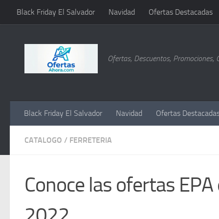
Black Friday El Salvador
Navidad
Ofertas Destacadas
Saltar al contenido
Ofertas, Descuentos, Promociones, 
Black Friday El Salvador
Navidad
Ofertas Destacada
CATALOGO
/
FERRETERIA
Conoce las ofertas EPA 
2022