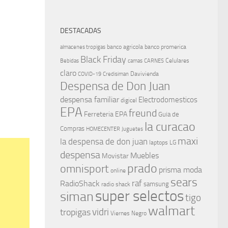
DESTACADAS
banco agricola
banco promerica
almacenes tropigas
Black Friday
Celulares
Bebidas
camas
CARNES
claro
Davivienda
COVID-19
Credisiman
Despensa de Don Juan
despensa familiar
Electrodomesticos
digicel
EPA
freund
Ferreteria EPA
Guia de
la curacao
Compras
HOMECENTER
Juguetes
maxi
la despensa de don juan
laptops
LG
despensa
Muebles
Movistar
prado
omnisport
prisma moda
online
sears
raf
RadioShack
samsung
radio shack
super selectos
siman
tigo
walmart
vidri
tropigas
Viernes Negro