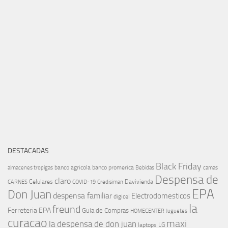
DESTACADAS
Black Friday
banco agricola
banco promerica
almacenes tropigas
Bebidas
camas
Despensa de
claro
Celulares
Davivienda
CARNES
COVID-19
Credisiman
EPA
Don Juan
despensa familiar
Electrodomesticos
digicel
la
freund
Ferreteria EPA
Guia de Compras
HOMECENTER
Juguetes
curacao
maxi
la despensa de don juan
laptops
LG