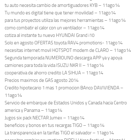
tu auto necesita cambio de amortiguadores KYB – 11ago14
Tu mundo es digital tiene que tener movilidad – 11ago14
para tus proyectos utiliza las mejores herramientas – 11ago14
como combatir el calor con un ventilador – 11ago14
cotiza al instante tu nuevo HYUNDAI Grand i10
Solo en agosto OFERTAS toyota RAV4 promotions- 11ago14
necesitas internet movil HOTSPOT modem de CLARO – 11ago14
Segunda temporada NUMEROUNO descarga APP ya y apoya
camiones para toda la vida ISUZU NKR II – 11ago14
cooperativa de ahorro credito LA SIHUA – 11ago14
Precios maximos de GAS agosto 2014
Credito hipotecario 1 mas 1 promocion BAnco DAVIVIENDA –
11ago14
Servicio de embarque de Estados Unidos y Canada hacia Centro
america y Panama – 11ago14
Jugos six pack NECTAR Jumex – 11ago14
beneficios y bonos en tus recargas TIGO – 11ago14
La transparencia en la tarifas TIGO el salvador – 11ago14