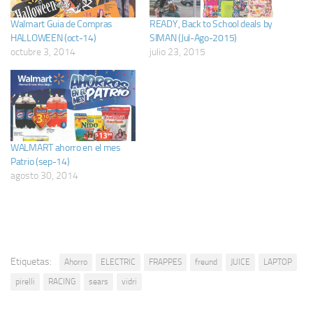
Walmart Guia de Compras
READY, Back to School deals by
HALLOWEEN (oct-14)
SIMAN (Jul-Ago-2015)
octubre 3, 2014
julio 23, 2015
WALMART ahorro en el mes
Patrio (sep-14)
agosto 30, 2014
Etiquetas:
Ahorro
ELECTRIC
FRAPPES
freund
JUICE
LAPTOP
pirelli
RACING
sears
vidri