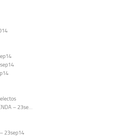
2014
sep14
3sep14
ep14
electos
IENDA – 23se…
 – 23sep14