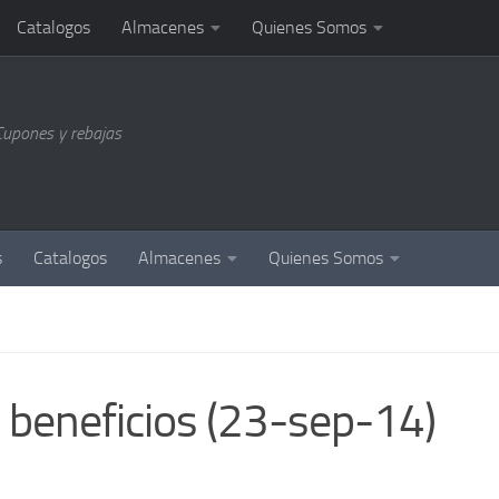
Catalogos
Almacenes
Quienes Somos
Cupones y rebajas
s
Catalogos
Almacenes
Quienes Somos
 beneficios (23-sep-14)