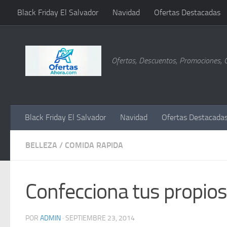
Black Friday El Salvador
Navidad
Ofertas Destacadas
Saltar al contenido
Ofertas, Descuentos, Promociones, 
Black Friday El Salvador
Navidad
Ofertas Destacada
BELLEZA
/
COMIDA RAPIDA
Confecciona tus propios
POR
ADMIN
·
SEPTIEMBRE 23, 2014