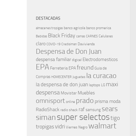
DESTACADAS
banco agricola
banco promerica
almacenes tropigas
Black Friday
Celulares
Bebidas
camas
CARNES
claro
Davivienda
COVID-19
Credisiman
Despensa de Don Juan
despensa familiar
Electrodomesticos
digicel
EPA
freund
Ferreteria EPA
Guia de
la curacao
Compras
HOMECENTER
Juguetes
maxi
la despensa de don juan
laptops
LG
despensa
Muebles
Movistar
prado
omnisport
prisma moda
online
sears
raf
RadioShack
samsung
radio shack
super selectos
siman
tigo
walmart
vidri
tropigas
Viernes Negro