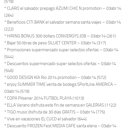
(519)
* CLARO el salvador prepago AZUMI CHIC N promotion – 03abr14
(264)
* Beneficios CITI BANK el salvador semana santa viajes – 03abr14
(222)
* HIRING BONUS 300 dollars CONVERGYS JOB – 03abr14 (261)
* Bajar 50 libras de peso SILUET CENTER – 03abr14 (317)
* Promociones supermercado super selectos ofertas – 03abr14
(544)
* Descuentos supermercado super selectos ofertas – 03abr14
(546)
* GOOD DESIGN KIA Rio 2014 promotion – 03abr14 (572)
* enjoy SUMMER TIME venta de bodega SPortLine AMERICA –
03abr14 (519)
* COPA Pilsener 2014 FUTBOL PLAYA (1013)
* ELLA Verano disfruta este fin de semana en GALERIAS (1122)
* TIGO music disfruta de 30 dias GRATIS – 03abr14 (775)
* Vive en vacaciones EL CUCO el salvador (644)
* Descuento FROZEN Fest MEDIA CAFE santa elena – 03abr14