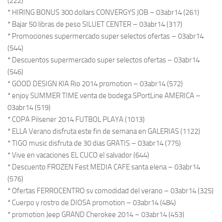
(222)
* HIRING BONUS 300 dollars CONVERGYS JOB – 03abr14 (261)
* Bajar 50 libras de peso SILUET CENTER – 03abr14 (317)
* Promociones supermercado super selectos ofertas – 03abr14
(544)
* Descuentos supermercado super selectos ofertas – 03abr14
(546)
* GOOD DESIGN KIA Rio 2014 promotion – 03abr14 (572)
* enjoy SUMMER TIME venta de bodega SPortLine AMERICA –
03abr14 (519)
* COPA Pilsener 2014 FUTBOL PLAYA (1013)
* ELLA Verano disfruta este fin de semana en GALERIAS (1122)
* TIGO music disfruta de 30 dias GRATIS – 03abr14 (775)
* Vive en vacaciones EL CUCO el salvador (644)
* Descuento FROZEN Fest MEDIA CAFE santa elena – 03abr14
(576)
* Ofertas FERROCENTRO sv comodidad del verano – 03abr14 (325)
* Cuerpo y rostro de DIOSA promotion – 03abr14 (484)
* promotion Jeep GRAND Cherokee 2014 – 03abr14 (453)