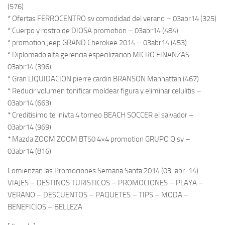
(576)
* Ofertas FERROCENTRO sv comodidad del verano – 03abr14 (325)
* Cuerpo y rostro de DIOSA promotion – 03abr14 (484)
* promotion Jeep GRAND Cherokee 2014 – 03abr14 (453)
* Diplomado alta gerencia especilizacion MICRO FINANZAS –
03abr14 (396)
* Gran LIQUIDACION pierre cardin BRANSON Manhattan (467)
* Reducir volumen tonificar moldear figura y eliminar celulitis –
03abr14 (663)
* Creditisimo te inivta 4 torneo BEACH SOCCER el salvador –
03abr14 (969)
* Mazda ZOOM ZOOM BT50 4×4 promotion GRUPO Q sv –
03abr14 (816)
Comienzan las Promociones Semana Santa 2014 (03-abr-14)
VIAJES – DESTINOS TURISTICOS – PROMOCIONES – PLAYA –
VERANO – DESCUENTOS – PAQUETES – TIPS – MODA –
BENEFICIOS – BELLEZA