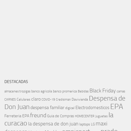
DESTACADAS
Black Friday
banco agricola
banco promerica
almacenes tropigas
Bebidas
camas
Despensa de
claro
Celulares
Davivienda
CARNES
COVID-19
Credisiman
EPA
Don Juan
despensa familiar
Electrodomesticos
digicel
la
freund
Ferreteria EPA
Guia de Compras
HOMECENTER
Juguetes
curacao
maxi
la despensa de don juan
laptops
LG