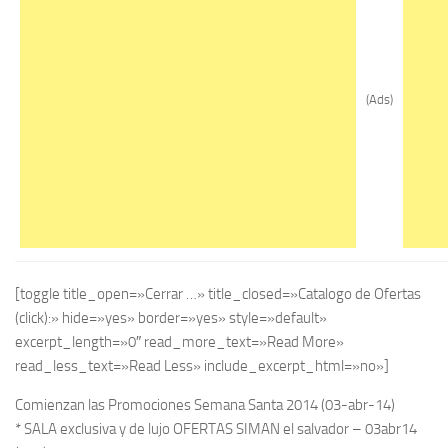
(Ads)
[toggle title_open=»Cerrar …» title_closed=»Catalogo de Ofertas
(click):» hide=»yes» border=»yes» style=»default»
excerpt_length=»0″ read_more_text=»Read More»
read_less_text=»Read Less» include_excerpt_html=»no»]
Comienzan las Promociones Semana Santa 2014 (03-abr-14)
* SALA exclusiva y de lujo OFERTAS SIMAN el salvador – 03abr14