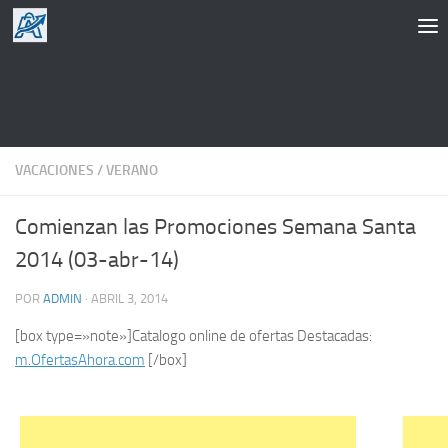
Saltar al contenido
VACACIONES
/
VERANO
Comienzan las Promociones Semana Santa
2014 (03-abr-14)
POR
ADMIN
·
ABRIL 3, 2014
[box type=»note»]Catalogo online de ofertas Destacadas:
m.OfertasAhora.com
[/box]