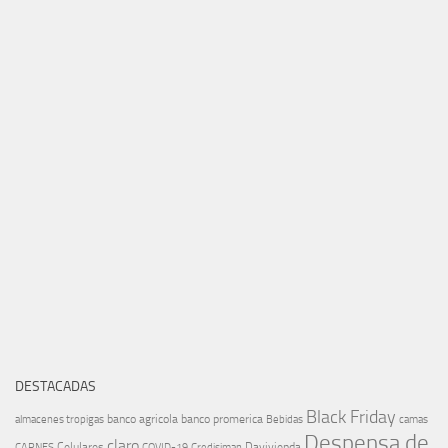
DESTACADAS
Black Friday
banco agricola
banco promerica
almacenes tropigas
Bebidas
camas
Despensa de
claro
Celulares
Davivienda
CARNES
COVID-19
Credisiman