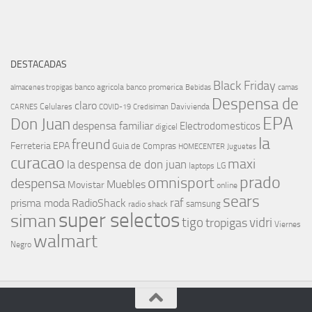
DESTACADAS
Black Friday
banco agricola
banco promerica
almacenes tropigas
Bebidas
camas
Despensa de
claro
Celulares
Davivienda
CARNES
COVID-19
Credisiman
EPA
Don Juan
despensa familiar
Electrodomesticos
digicel
la
freund
Ferreteria EPA
Guia de Compras
HOMECENTER
Juguetes
curacao
maxi
la despensa de don juan
laptops
LG
prado
omnisport
despensa
Muebles
Movistar
online
sears
raf
prisma moda
RadioShack
samsung
radio shack
super selectos
siman
tigo
vidri
tropigas
Viernes
walmart
Negro