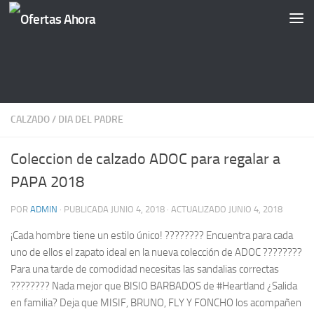
Saltar al contenido
CALZADO
/
DIA DEL PADRE
Coleccion de calzado ADOC para regalar a
PAPA 2018
POR
ADMIN
· PUBLICADA
JUNIO 4, 2018
· ACTUALIZADO
JUNIO 4, 2018
¡Cada hombre tiene un estilo único! ???????? Encuentra para cada
uno de ellos el zapato ideal en la nueva colección de ADOC ????????
Para una tarde de comodidad necesitas las sandalias correctas
???????? Nada mejor que BISIO BARBADOS de #Heartland ¿Salida
en familia? Deja que MISIF, BRUNO, FLY Y FONCHO los acompañen