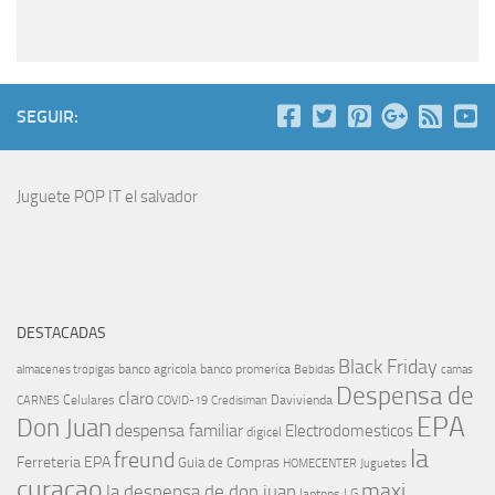
SEGUIR:
Juguete POP IT el salvador
DESTACADAS
Black Friday
banco agricola
banco promerica
almacenes tropigas
Bebidas
camas
Despensa de
claro
Celulares
Davivienda
CARNES
COVID-19
Credisiman
EPA
Don Juan
despensa familiar
Electrodomesticos
digicel
la
freund
Ferreteria EPA
Guia de Compras
HOMECENTER
Juguetes
curacao
maxi
la despensa de don juan
laptops
LG