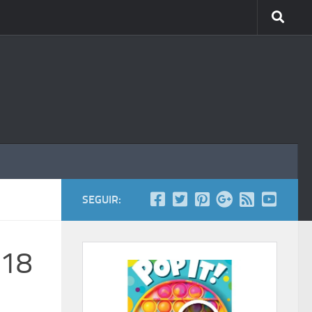
SEGUIR:
018