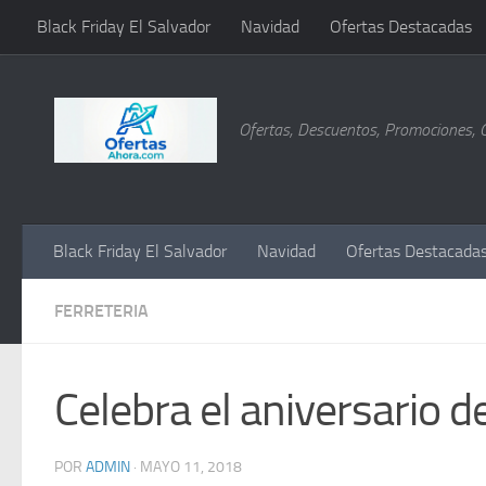
Black Friday El Salvador
Navidad
Ofertas Destacadas
Saltar al contenido
Ofertas, Descuentos, Promociones, 
Black Friday El Salvador
Navidad
Ofertas Destacada
FERRETERIA
Celebra el aniversario 
POR
ADMIN
·
MAYO 11, 2018