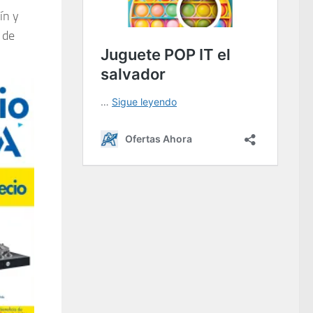
ín y
 de