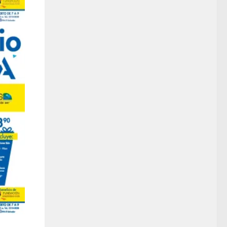
Seguridad casera a tu alcance pregunta en ferreteria epa
Prodcutos indispensable para prepararse para en invierno 2018