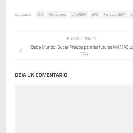
Etiquetas:
2x1
Aniversario
CARRERA
EPA
Ferreteria EPA
j
HISTORIA PREVIA
[Bebe Mundo] Super Precios para las futuras MAMAS 2
????
DEJA UN COMENTARIO