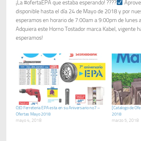
Celebra con EPA su aniversario 2018 con la carrera 10K second edition
¡La #ofertaEPA que estaba esperando! ????
Aprovec
disponible hasta el día 24 de Mayo de 2018 y por nue
esperamos en horario de 7:00am a 9:00pm de lunes a
Adquiera este Horno Tostador marca Kabel, vigente ha
esperamos!
OJO Ferreteria EPA esta en su Aniversario no7 –
[Catalogo de Ofe
Ofertas Mayo 2018
2018
mayo 4, 2018
marzo 5, 2018