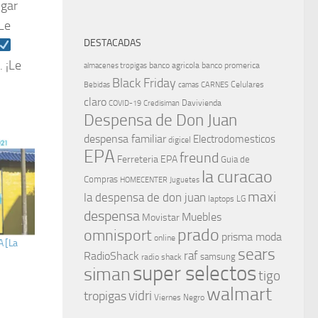
lgar
Le
DESTACADAS
 ¡Le
banco agricola
banco promerica
almacenes tropigas
Black Friday
Celulares
Bebidas
camas
CARNES
claro
Davivienda
COVID-19
Credisiman
Despensa de Don Juan
despensa familiar
Electrodomesticos
digicel
EPA
freund
Ferreteria EPA
Guia de
la curacao
Compras
HOMECENTER
Juguetes
maxi
la despensa de don juan
laptops
LG
despensa
Muebles
Movistar
prado
omnisport
prisma moda
online
A [La
sears
raf
RadioShack
samsung
radio shack
super selectos
siman
tigo
walmart
vidri
tropigas
Viernes Negro