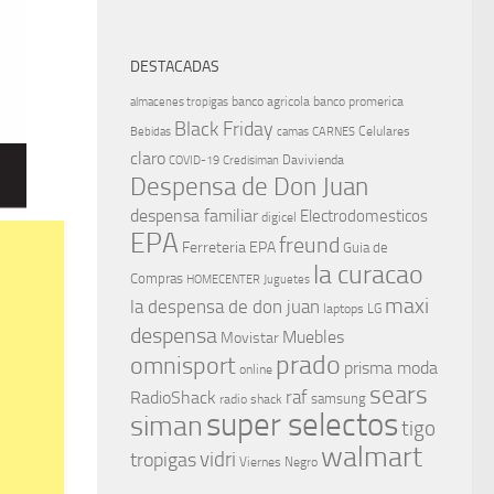
DESTACADAS
banco agricola
banco promerica
almacenes tropigas
Black Friday
Celulares
Bebidas
camas
CARNES
claro
Davivienda
COVID-19
Credisiman
Despensa de Don Juan
despensa familiar
Electrodomesticos
digicel
EPA
freund
Ferreteria EPA
Guia de
la curacao
Compras
HOMECENTER
Juguetes
maxi
la despensa de don juan
laptops
LG
despensa
Muebles
Movistar
prado
omnisport
prisma moda
online
sears
raf
RadioShack
samsung
radio shack
super selectos
siman
tigo
walmart
vidri
tropigas
Viernes Negro