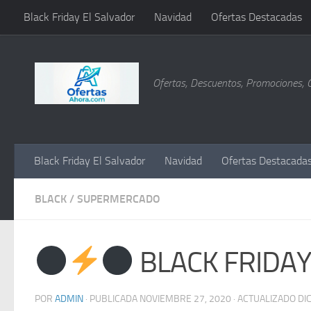
Black Friday El Salvador
Navidad
Ofertas Destacadas
Saltar al contenido
Ofertas, Descuentos, Promociones, 
Black Friday El Salvador
Navidad
Ofertas Destacada
BLACK
/
SUPERMERCADO
BLACK FRIDAY (
POR
ADMIN
· PUBLICADA
NOVIEMBRE 27, 2020
· ACTUALIZADO
DI