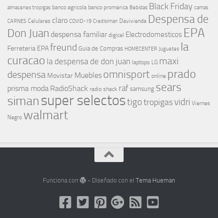
Black Friday
banco agricola
banco promerica
almacenes tropigas
Bebidas
camas
Despensa de
claro
Celulares
Davivienda
CARNES
COVID-19
Credisiman
EPA
Don Juan
despensa familiar
Electrodomesticos
digicel
la
freund
Ferreteria EPA
Guia de Compras
HOMECENTER
Juguetes
curacao
maxi
la despensa de don juan
laptops
LG
prado
omnisport
despensa
Muebles
Movistar
online
sears
raf
prisma moda
RadioShack
samsung
radio shack
super selectos
siman
tigo
vidri
tropigas
Viernes
walmart
Negro
Funciona con
- Diseñado con el
Tema Hueman