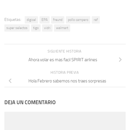
Etiquetas:
digicel
EPA
freund
pollo campero
raf
super selectos
tigo
vidri
walmart
SIGUIENTE HISTORIA
Ahora volar es mas facil SPIRIT airlines
HISTORIA PREVIA
Hola Febrero sabemos nos traes sorpresas
DEJA UN COMENTARIO