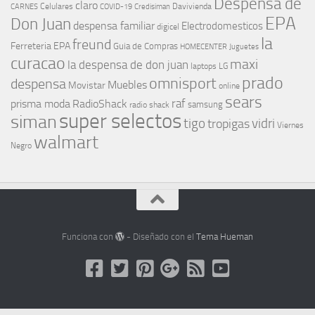
Despensa de
claro
Celulares
Davivienda
CARNES
COVID-19
Credisiman
EPA
Don Juan
despensa familiar
Electrodomesticos
digicel
la
freund
Ferreteria EPA
Guia de Compras
HOMECENTER
Juguetes
curacao
maxi
la despensa de don juan
laptops
LG
prado
omnisport
despensa
Muebles
Movistar
online
sears
raf
prisma moda
RadioShack
samsung
radio shack
super selectos
siman
tigo
vidri
tropigas
Viernes
walmart
Negro
Funciona con
- Diseñado con el
Tema Hueman