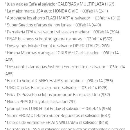
* Juan Valdes Cafe el salvador GALERIAS y MULTIPLAZA (157)
* La mejor marca USA auto HONDA CIVIC – 03feb14 (241)
* Aprovecha los ahorro FLASH MART el salvador – 03feb14 (312)
* Super Seectos ofertas de hoy lunes – 03feb14 (449)
* Ferreteria EPA el salvador trabajas en madera – 03feb14 (394)
* ENAE business school programa de becas – 03feb14 (562)
* Desayunos Mister Donut el salvador DISFRUTALOS (268)
* Elimina Manchas y arrugas CORPOBELO el salvador – 03feb14
(408)
* Descuentos farmacias Sistema Fedecredito el salvador – 03feb14
(485)
* Back To School DISNEY HADAS promotion – 03feb14 (755)
* UNO Ofertas Farmacias uno el salvador – 03feb14 (928)
* GRATIS Pizza Papa Johns promocion Farmacias Uno (932)
* Nueva PRADO Toyota el salvador (797)
* promotions LUNCH TGI Friday el salvador – 03feb14 (956)
* Super PROMO febrero Super Repuestos el salvador (637)
* Colores de verano SHERWIN WILLIAMS el salvador (818)
* Ferreteria CELASA el salvador especialista en materiales electricos