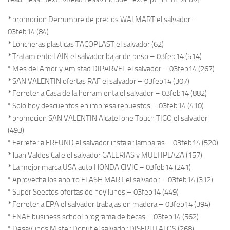
* promocion Derrumbre de precios WALMART el salvador –
03feb14 (84)
* Loncheras plasticas TACOPLAST el salvador (62)
* Tratamiento LAIN el salvador bajar de peso – 03feb14 (514)
* Mes del Amor y Amistad DIPARVEL el salvador – 03feb14 (267)
* SAN VALENTIN ofertas RAF el salvador – 03feb14 (307)
* Ferreteria Casa de la herramienta el salvador – 03feb14 (882)
* Solo hoy descuentos en impresa repuestos – 03feb14 (410)
* promocion SAN VALENTIN Alcatel one Touch TIGO el salvador
(493)
* Ferreteria FREUND el salvador instalar lamparas – 03feb14 (520)
* Juan Valdes Cafe el salvador GALERIAS y MULTIPLAZA (157)
* La mejor marca USA auto HONDA CIVIC – 03feb14 (241)
* Aprovecha los ahorro FLASH MART el salvador – 03feb14 (312)
* Super Seectos ofertas de hoy lunes – 03feb14 (449)
* Ferreteria EPA el salvador trabajas en madera – 03feb14 (394)
* ENAE business school programa de becas – 03feb14 (562)
* Desayunos Mister Donut el salvador DISFRUTALOS (268)