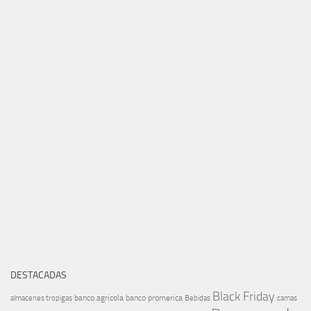
DESTACADAS
Black Friday
banco agricola
banco promerica
almacenes tropigas
Bebidas
camas