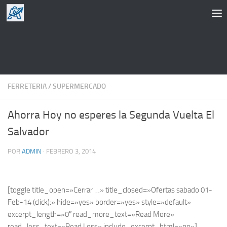
Saltar al contenido
FERRETERIA
/
SUPERMERCADO
Ahorra Hoy no esperes la Segunda Vuelta El
Salvador
POR
ADMIN
·
FEBRERO 3, 2014
[toggle title_open=»Cerrar …» title_closed=»Ofertas sabado 01-
Feb-14 (click):» hide=»yes» border=»yes» style=»default»
excerpt_length=»0″ read_more_text=»Read More»
read_less_text=»Read Less» include_excerpt_html=»no»]