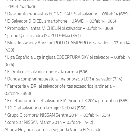
– 03feb14 (940)
* Descuento repuestos ECONO PARTS el salvador – 03feb14 (689)
* El Salvador DIGICEL smartphone HUAWEI – 03feb14 (665)
* Promocion llantas MICHELIN el salvador – 03feb14 (360)
* grupo Q el salvadro ISUZU D-Max (351)
* Mes del Amor y Amistad POLLO CAMPERO el salvador – 03feb14
(433)
* Liga Española Liga Inglesa COBERTURA SKY el salvador – 03feb14
(676)
* El Grafico el salvador unete a la carrera (596)
* Donde comprar repuesto al mejor precio LCR el salvador (714)
* Ferreteria VIDRI el salvador ofertas accesorios jardineria –
03feb14 (853)
* Excel automotriz el salvador KIA Picanto LX 2014 promotion (555)
* TGIO el salvador con la mejor RED 4G (556)
* Grupo Q comprar NISSAN Sentra 2014 – 03feb14 (534)
* comprar NISSAN March 2014 – 03feb14 (442)
Ahorra Hoy no esperes la Segunda Vuelta El Salvador