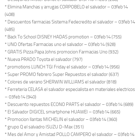
* Elimina Manchas y arrugas CORPOBELO el salvador – 03feb14
(408)
* Descuentos farmacias Sistema Fedecredito el salvador – 03feb14
(485)
* Back To School DISNEY HADAS promotion – 03feb14 (755)
* UNO Ofertas Farmacias uno el salvador – 03feb14 (928)
* GRATIS Pizza Papa Johns promocion Farmacias Uno (932)
* Nueva PRADO Toyota el salvador (797)
* promotions LUNCH TGI Friday el salvador – 03feb14 (956)
* Super PROMO febrero Super Repuestos el salvador (637)
* Colores de verano SHERWIN WILLIAMS el salvador (818)
* Ferreteria CELASA el salvador especialista en materiales electricos
– 03feb14 (940)
* Descuento repuestos ECONO PARTS el salvador – 03feb14 (689)
* El Salvador DIGICEL smartphone HUAWEI – 03feb14 (665)
* Promocion llantas MICHELIN el salvador – 03feb14 (360)
* grupo Q el salvadro ISUZU D-Max (351)
* Mes del Amor y Amistad POLLO CAMPERO el salvador – 03feb14