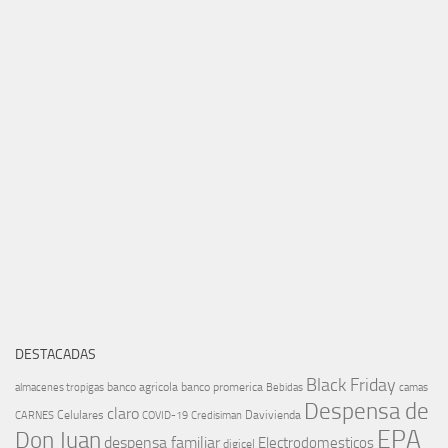
DESTACADAS
Black Friday
banco agricola
banco promerica
almacenes tropigas
Bebidas
camas
Despensa de
claro
Celulares
Davivienda
CARNES
COVID-19
Credisiman
EPA
Don Juan
despensa familiar
Electrodomesticos
digicel