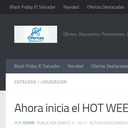
Black Friday El Salvador
Navidad
Ofertas Destacadas
Saltar al contenido
Ofertas, Descuentos, Promociones, 
Black Friday El Salvador
Navidad
Ofertas Destacada
CATALOGO
/
LIQUIDACION
Ahora inicia el HOT W
POR
ADMIN
· PUBLICADA
MARZO 31, 2017
· ACTUALIZADO
MARZO 