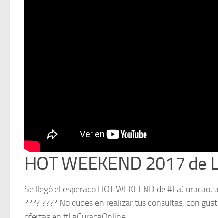
HOT WEEKEND 2017 de L
Se llegó el esperado HOT WEKEEND de #LaCuracao, ac
???? ???? No dudes en realizar tus consultas, con gu
ofertas en #LaCuracaOnline