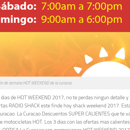
fin de semana HOT WEEKEND de la curacao
 dias de HOT WEEKEND 2017, no te perdas ningun detalle y
ertas RADIO SHACK este finde hoy shack weekend 2017. Est
racao. La Curacao Descuentos SUPER CALIENTES que te v
 motocicletas HOT. Los 3 dias con las ofertas mas calientes
ets. OPTICA La Curacao con promociones HOT WEEKEND 2017