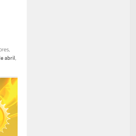
ores,
e abril
,