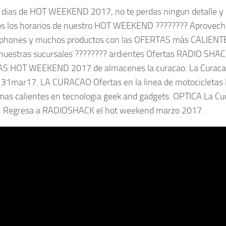
 dias de HOT WEEKEND 2017, no te perdas ningun detalle y
os los horarios de nuestro HOT WEEKEND ???????? Aprovech
artphones y muchos productos con las OFERTAS más CALIENT
nuestras sucursales ???????? ardientes Ofertas RADIO SHAC
TAS HOT WEEKEND 2017 de almacenes la curacao. La Curac
31mar17. LA CURACAO Ofertas en la linea de motocicletas
s mas calientes en tecnologia geek and gadgets. OPTICA La C
 Regresa a RADIOSHACK el hot weekend marzo 2017.