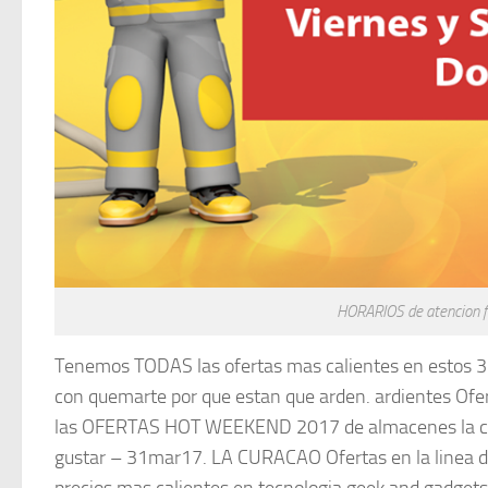
HORARIOS de atencion 
Tenemos TODAS las ofertas mas calientes en estos 3
con quemarte por que estan que arden. ardientes Of
las OFERTAS HOT WEEKEND 2017 de almacenes la cu
gustar – 31mar17. LA CURACAO Ofertas en la linea de
precios mas calientes en tecnologia geek and gadg