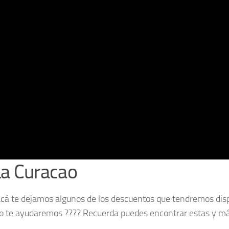
a Curacao
á te dejamos algunos de los descuentos que tendremos dis
sto te ayudaremos ???? Recuerda puedes encontrar estas y m