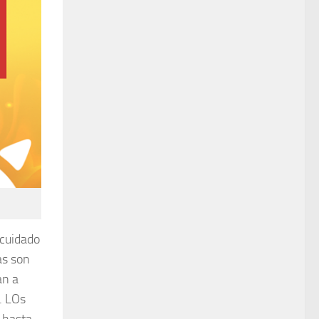
 cuidado
as son
an a
. LOs
 hasta