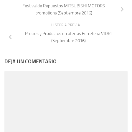
Festival de Repuestos MITSUBISHI MOTORS
promotions (Septiembre 2016)
HISTORIA PREVIA
Precios y Productos en ofertas Ferreteria VIDRI
(Septiembre 2016)
DEJA UN COMENTARIO