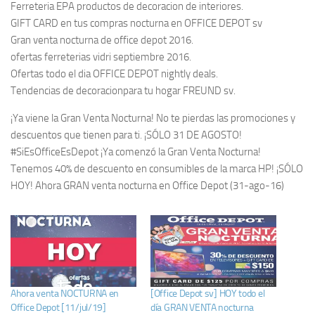
Ferreteria EPA productos de decoracion de interiores.
GIFT CARD en tus compras nocturna en OFFICE DEPOT sv
Gran venta nocturna de office depot 2016.
ofertas ferreterias vidri septiembre 2016.
Ofertas todo el dia OFFICE DEPOT nightly deals.
Tendencias de decoracionpara tu hogar FREUND sv.
¡Ya viene la Gran Venta Nocturna! No te pierdas las promociones y
descuentos que tienen para ti. ¡SÓLO 31 DE AGOSTO!
#SiEsOfficeEsDepot ¡Ya comenzó la Gran Venta Nocturna!
Tenemos 40% de descuento en consumibles de la marca HP! ¡SÓLO
HOY! Ahora GRAN venta nocturna en Office Depot (31-ago-16)
Ahora venta NOCTURNA en
[Office Depot sv] HOY todo el
Office Depot [11/jul/19]
día GRAN VENTA nocturna