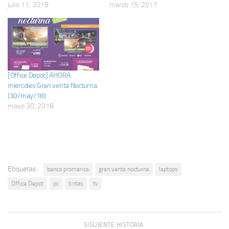
julio 11, 2019
marzo 15, 2017
[Office Depot] AHORA
miercoles Gran venta Nocturna
(30/may/18)
mayo 30, 2018
Etiquetas:
banco promerica
gran venta nocturna
laptops
Office Depot
pc
tintas
tv
SIGUIENTE HISTORIA