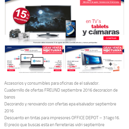
Accesorios y consumibles para oficinas de el salvador.
Cuadernillo de ofertas FREUND septiembre 2016 decoracion de
banos
Decorando y renovando con ofertas epa elsalvador septiembre
2016
Descuento en tintas para impresores OFFICE DEPOT – 31ago16.
El precio que buscas esta en ferreterias vidri septiembre