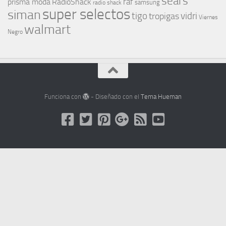
sears
raf
prisma moda
RadioShack
samsung
radio shack
super selectos
siman
tigo
vidri
tropigas
Viernes
walmart
Negro
Funciona con
- Diseñado con el
Tema Hueman