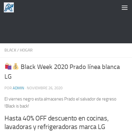
Saltar al contenido
BLACK
/
HOGAR
Black Week 2020 Prado línea blanca
LG
POR
ADMIN
·
NOVIEMBRE 26, 2020
El viernes negro esta almacenes Prado el salvador de regreso
!Black is back!
Hasta 40% OFF descuento en cocinas,
lavadoras y refrigeradoras marca LG