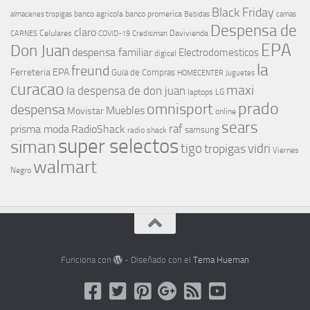
Black Friday
banco agricola
banco promerica
almacenes tropigas
Bebidas
camas
Despensa de
claro
Celulares
Davivienda
CARNES
COVID-19
Credisiman
EPA
Don Juan
despensa familiar
Electrodomesticos
digicel
la
freund
Ferreteria EPA
Guia de Compras
HOMECENTER
Juguetes
curacao
maxi
la despensa de don juan
laptops
LG
prado
omnisport
despensa
Muebles
Movistar
online
sears
raf
prisma moda
RadioShack
samsung
radio shack
super selectos
siman
tigo
vidri
tropigas
Viernes
walmart
Negro
Funciona con
- Diseñado con el
Tema Hueman