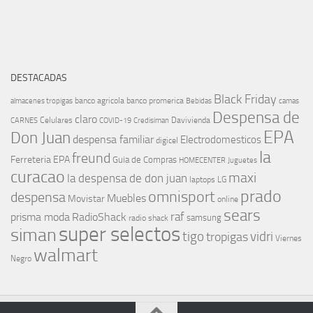
DESTACADAS
Black Friday
banco agricola
banco promerica
almacenes tropigas
Bebidas
camas
Despensa de
claro
Celulares
Davivienda
CARNES
COVID-19
Credisiman
EPA
Don Juan
despensa familiar
Electrodomesticos
digicel
la
freund
Ferreteria EPA
Guia de Compras
HOMECENTER
Juguetes
curacao
maxi
la despensa de don juan
laptops
LG
prado
omnisport
despensa
Muebles
Movistar
online
sears
raf
prisma moda
RadioShack
samsung
radio shack
super selectos
siman
tigo
vidri
tropigas
Viernes
walmart
Negro