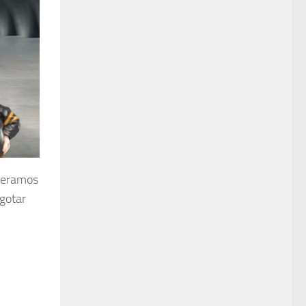
speramos
agotar