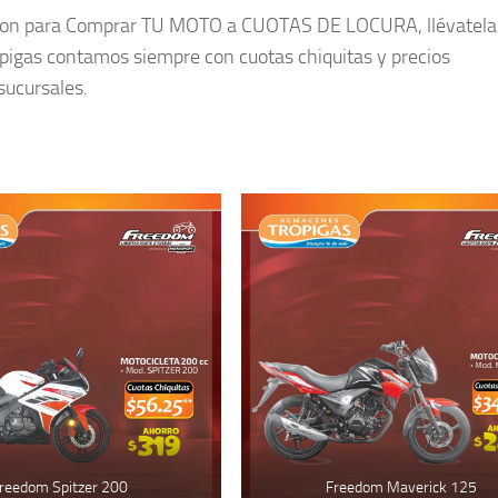
cion para Comprar TU MOTO a CUOTAS DE LOCURA, llévatela 
igas contamos siempre con cuotas chiquitas y precios
sucursales.
reedom Spitzer 200
Freedom Maverick 125