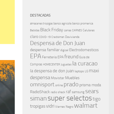
DESTACADAS
banco agricola
banco promerica
almacenes tropigas
Black Friday
Celulares
Bebidas
camas
CARNES
claro
Davivienda
COVID-19
Credisiman
Despensa de Don Juan
despensa familiar
Electrodomesticos
digicel
EPA
freund
Ferreteria EPA
Guia de
la curacao
Compras
HOMECENTER
Juguetes
maxi
la despensa de don juan
laptops
LG
despensa
Muebles
Movistar
prado
omnisport
prisma moda
online
sears
raf
RadioShack
samsung
radio shack
super selectos
siman
tigo
walmart
vidri
tropigas
Viernes Negro