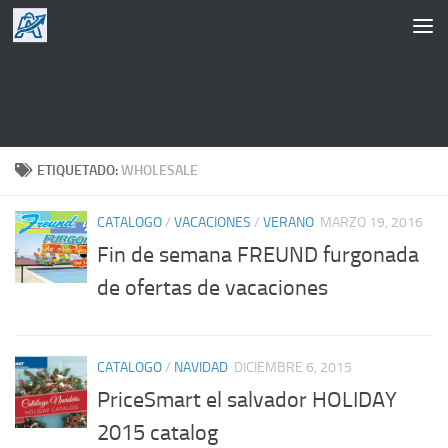
Saltar al contenido
ETIQUETADO:
WHOLESALE
CATALOGO
/
VACACIONES
/
VERANO
MARZO 19, 2016
Fin de semana FREUND furgonada
de ofertas de vacaciones
CATALOGO
/
NAVIDAD
DICIEMBRE 6, 2015
PriceSmart el salvador HOLIDAY
2015 catalog