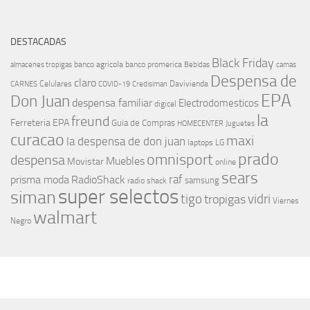
DESTACADAS
Black Friday
banco agricola
banco promerica
almacenes tropigas
Bebidas
camas
Despensa de
claro
Celulares
Davivienda
CARNES
COVID-19
Credisiman
EPA
Don Juan
despensa familiar
Electrodomesticos
digicel
la
freund
Ferreteria EPA
Guia de Compras
HOMECENTER
Juguetes
curacao
maxi
la despensa de don juan
laptops
LG
prado
omnisport
despensa
Muebles
Movistar
online
sears
raf
prisma moda
RadioShack
samsung
radio shack
super selectos
siman
tigo
vidri
tropigas
Viernes
walmart
Negro
MÁS