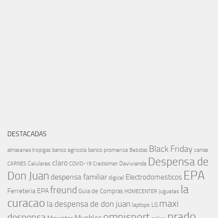
DESTACADAS
Black Friday
banco agricola
banco promerica
almacenes tropigas
Bebidas
camas
Despensa de
claro
Celulares
Davivienda
CARNES
COVID-19
Credisiman
EPA
Don Juan
despensa familiar
Electrodomesticos
digicel
la
freund
Ferreteria EPA
Guia de Compras
HOMECENTER
Juguetes
curacao
maxi
la despensa de don juan
laptops
LG
prado
omnisport
despensa
Muebles