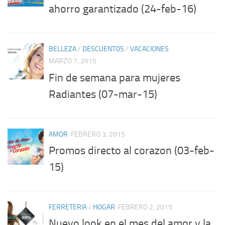
ahorro garantizado (24-feb-16)
BELLEZA
/
DESCUENTOS
/
VACACIONES
MARZO 7, 2015
Fin de semana para mujeres
Radiantes (07-mar-15)
AMOR
FEBRERO 3, 2015
Promos directo al corazon (03-feb-
15)
FERRETERIA
/
HOGAR
FEBRERO 2, 2015
Nuevo look en el mes del amor y la