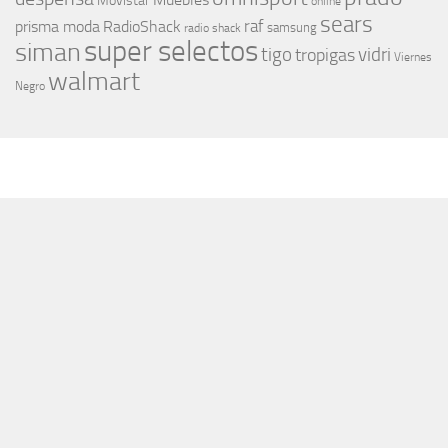
Movistar
online
sears
raf
prisma moda
RadioShack
samsung
radio shack
super selectos
siman
tigo
vidri
tropigas
Viernes
walmart
Negro
MÁS