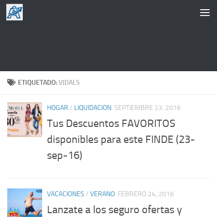
Saltar al contenido
ETIQUETADO:
VIDALS
HOGAR
/
LIQUIDACION
SEPTIEMBRE 23, 2016
Tus Descuentos FAVORITOS
disponibles para este FINDE (23-
sep-16)
VACACIONES
/
VERANO
FEBRERO 24, 2016
Lanzate a los seguro ofertas y