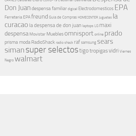
Celulares
Davivienda
CARNES
COVID-19
Credisiman
EPA
Don Juan
despensa familiar
Electrodomesticos
digicel
la
freund
Ferreteria EPA
Guia de Compras
HOMECENTER
Juguetes
curacao
maxi
la despensa de don juan
laptops
LG
prado
omnisport
despensa
Muebles
Movistar
online
sears
raf
prisma moda
RadioShack
samsung
radio shack
super selectos
siman
tigo
vidri
tropigas
Viernes
walmart
Negro
MÁS