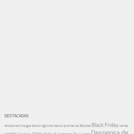
DESTACADAS
Black Friday
banco agricola
banco promerica
almacenes tropigas
Bebidas
camas
Despensa de
claro