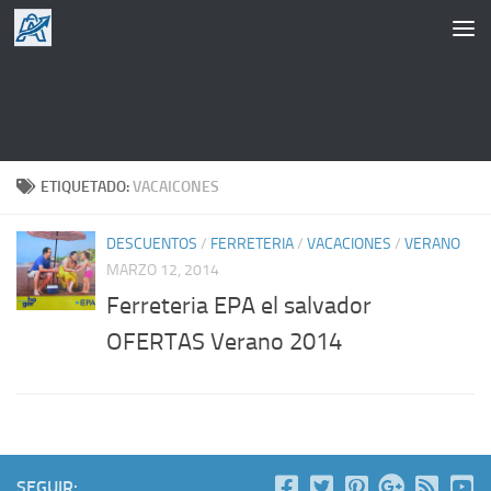
Saltar al contenido
ETIQUETADO:
VACAICONES
DESCUENTOS
/
FERRETERIA
/
VACACIONES
/
VERANO
MARZO 12, 2014
Ferreteria EPA el salvador
OFERTAS Verano 2014
SEGUIR: