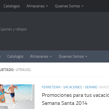
Catalogos
Almacenes
Quienes Somos
Cupones y rebajas
s
Catalogos
Almacenes
Quienes Somos
QUETADO:
UTRAVEL
FERRETERIA
/
VACACIONES
/
VERANO
MARZO
Promociones para tus vacaci
Semana Santa 2014