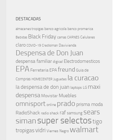
DESTACADAS
banco agricola
banco promerica
almacenes tropigas
Black Friday
Celulares
Bebidas
camas
CARNES
claro
Davivienda
COVID-19
Credisiman
Despensa de Don Juan
despensa familiar
Electrodomesticos
digicel
EPA
freund
Ferreteria EPA
Guia de
la curacao
Compras
HOMECENTER
Juguetes
maxi
la despensa de don juan
laptops
LG
despensa
Muebles
Movistar
prado
omnisport
prisma moda
online
sears
raf
RadioShack
samsung
radio shack
super selectos
siman
tigo
walmart
vidri
tropigas
Viernes Negro