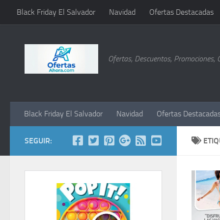
Black Friday El Salvador
Navidad
Ofertas Destacadas
Saltar al contenido
Ofertas, Descuentos, Promociones, 
Black Friday El Salvador
Navidad
Ofertas Destacada
SEGUIR:
ETI