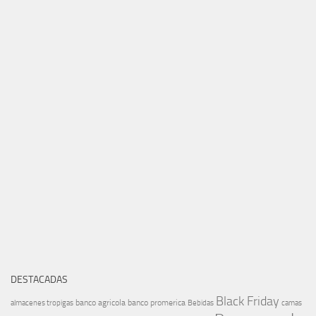
DESTACADAS
Black Friday
banco agricola
banco promerica
almacenes tropigas
Bebidas
camas