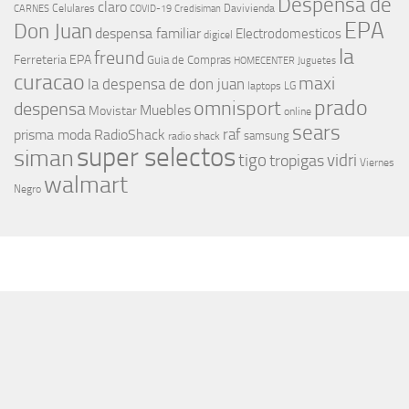
Despensa de
claro
Celulares
Davivienda
CARNES
COVID-19
Credisiman
EPA
Don Juan
despensa familiar
Electrodomesticos
digicel
la
freund
Ferreteria EPA
Guia de Compras
HOMECENTER
Juguetes
curacao
maxi
la despensa de don juan
laptops
LG
prado
omnisport
despensa
Muebles
Movistar
online
sears
raf
prisma moda
RadioShack
samsung
radio shack
super selectos
siman
tigo
vidri
tropigas
Viernes
walmart
Negro
MÁS