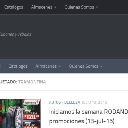
Catalogos
Almacenes
Quienes Somos
Cupones y rebajas
s
Catalogos
Almacenes
Quienes Somos
QUETADO:
TRAMONTINA
AUTOS
/
BELLEZA
JULIO 13, 2015
Iniciamos la semana RODAND
promociones (13-jul-15)