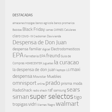
DESTACADAS
banco agricola
banco promerica
almacenes tropigas
Black Friday
Celulares
Bebidas
camas
CARNES
claro
Davivienda
COVID-19
Credisiman
Despensa de Don Juan
despensa familiar
Electrodomesticos
digicel
EPA
freund
Ferreteria EPA
Guia de
la curacao
Compras
HOMECENTER
Juguetes
maxi
la despensa de don juan
laptops
LG
despensa
Muebles
Movistar
prado
omnisport
prisma moda
online
sears
raf
RadioShack
samsung
radio shack
super selectos
siman
tigo
walmart
vidri
tropigas
Viernes Negro