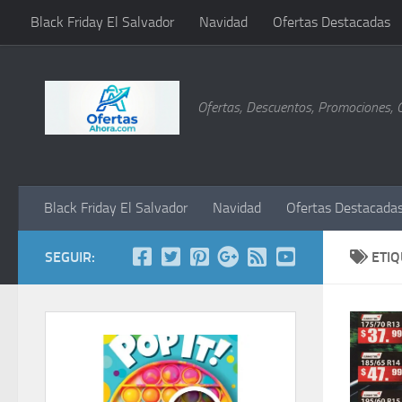
Black Friday El Salvador
Navidad
Ofertas Destacadas
Saltar al contenido
Ofertas, Descuentos, Promociones, 
Black Friday El Salvador
Navidad
Ofertas Destacada
SEGUIR:
ETI