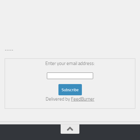
----
Enter your email address:
Delivered by
FeedBurner