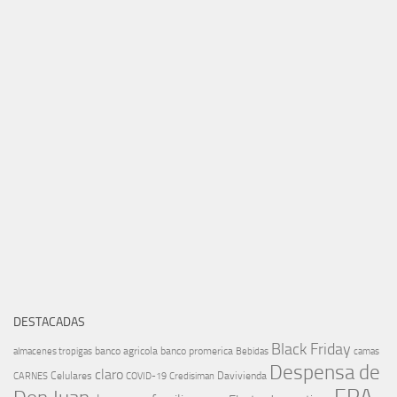
DESTACADAS
Black Friday
banco agricola
banco promerica
almacenes tropigas
Bebidas
camas
Despensa de
claro
Celulares
Davivienda
CARNES
COVID-19
Credisiman