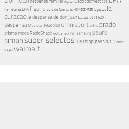
EPA
Don Juan
despensa familiar
Electrodomesticos
digicel
la
freund
Ferreteria EPA
Guia de Compras
HOMECENTER
Juguetes
curacao
maxi
la despensa de don juan
laptops
LG
prado
omnisport
despensa
Muebles
Movistar
online
sears
raf
prisma moda
RadioShack
samsung
radio shack
super selectos
siman
tigo
vidri
tropigas
Viernes
walmart
Negro
MÁS