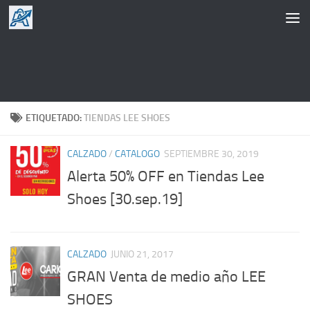
Saltar al contenido
ETIQUETADO:
TIENDAS LEE SHOES
CALZADO
/
CATALOGO
SEPTIEMBRE 30, 2019
Alerta 50% OFF en Tiendas Lee
Shoes [30.sep.19]
CALZADO
JUNIO 21, 2017
GRAN Venta de medio año LEE
SHOES