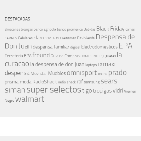
DESTACADAS
Black Friday
banco agricola
banco promerica
almacenes tropigas
Bebidas
camas
Despensa de
claro
Celulares
Davivienda
CARNES
COVID-19
Credisiman
EPA
Don Juan
despensa familiar
Electrodomesticos
digicel
la
freund
Ferreteria EPA
Guia de Compras
HOMECENTER
Juguetes
curacao
maxi
la despensa de don juan
laptops
LG
prado
omnisport
despensa
Muebles
Movistar
online
sears
raf
prisma moda
RadioShack
samsung
radio shack
super selectos
siman
tigo
vidri
tropigas
Viernes
walmart
Negro
MÁS