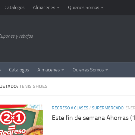
Catalogos
Almacenes
Quienes Somos
Cupones y rebajas
s
Catalogos
Almacenes
Quienes Somos
QUETADO:
TENIS SHOES
REGRESO A CLASES
/
SUPERMERCADO
ENER
Este fin de semana Ahorras (