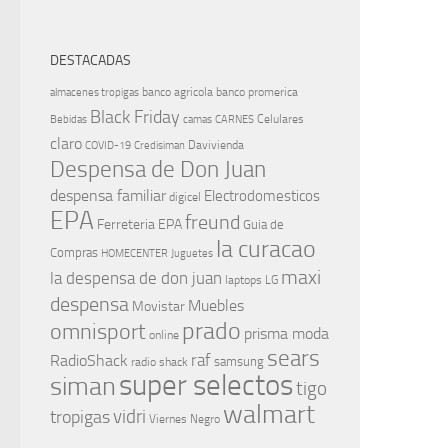
DESTACADAS
banco agricola
banco promerica
almacenes tropigas
Black Friday
Celulares
Bebidas
camas
CARNES
claro
Davivienda
COVID-19
Credisiman
Despensa de Don Juan
despensa familiar
Electrodomesticos
digicel
EPA
freund
Ferreteria EPA
Guia de
la curacao
Compras
HOMECENTER
Juguetes
maxi
la despensa de don juan
laptops
LG
despensa
Muebles
Movistar
prado
omnisport
prisma moda
online
sears
raf
RadioShack
samsung
radio shack
super selectos
siman
tigo
walmart
vidri
tropigas
Viernes Negro