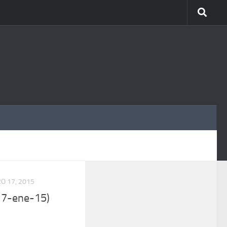
MÁS
O 17, 2015
17-ene-15)