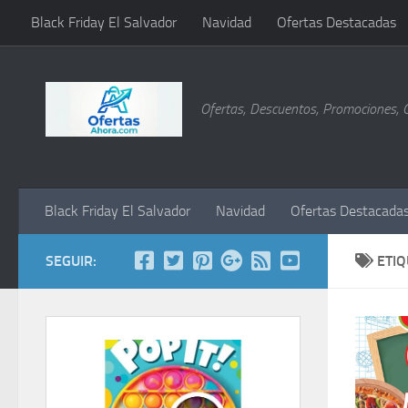
Black Friday El Salvador
Navidad
Ofertas Destacadas
Saltar al contenido
Ofertas, Descuentos, Promociones, 
Black Friday El Salvador
Navidad
Ofertas Destacada
SEGUIR:
ETI