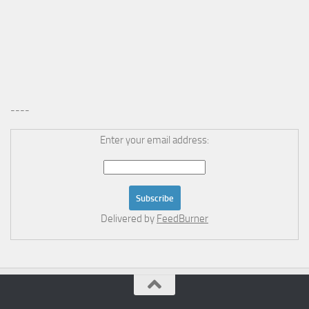
----
Enter your email address:
Delivered by
FeedBurner