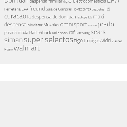
EPA
Don Juan
despensa familiar
Electrodomesticos
digicel
la
freund
Ferreteria EPA
Guia de Compras
HOMECENTER
Juguetes
curacao
maxi
la despensa de don juan
laptops
LG
prado
omnisport
despensa
Muebles
Movistar
online
sears
raf
prisma moda
RadioShack
samsung
radio shack
super selectos
siman
tigo
vidri
tropigas
Viernes
walmart
Negro
MÁS