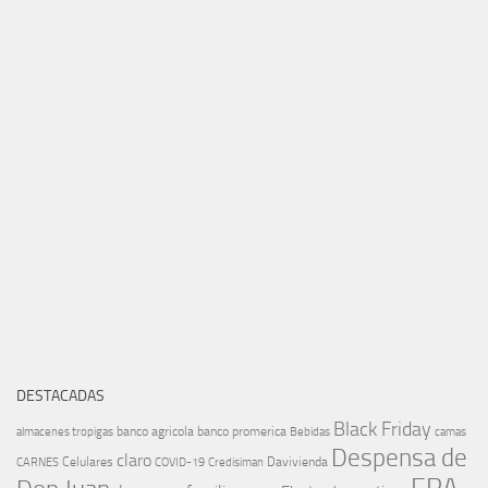
DESTACADAS
Black Friday
banco agricola
banco promerica
almacenes tropigas
Bebidas
camas
Despensa de
claro
Celulares
Davivienda
CARNES
COVID-19
Credisiman