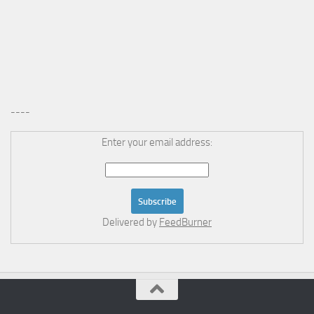
----
Enter your email address:
Delivered by
FeedBurner