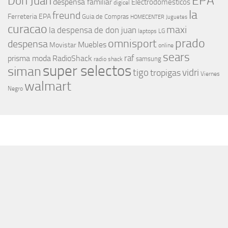
EPA
Don Juan
despensa familiar
Electrodomesticos
digicel
la
freund
Ferreteria EPA
Guia de Compras
HOMECENTER
Juguetes
curacao
maxi
la despensa de don juan
laptops
LG
prado
omnisport
despensa
Muebles
Movistar
online
sears
raf
prisma moda
RadioShack
samsung
radio shack
super selectos
siman
tigo
vidri
tropigas
Viernes
walmart
Negro
MÁS