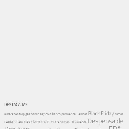
DESTACADAS
Black Friday
banco agricola
banco promerica
almacenes tropigas
Bebidas
camas
Despensa de
claro
Celulares
Davivienda
CARNES
COVID-19
Credisiman