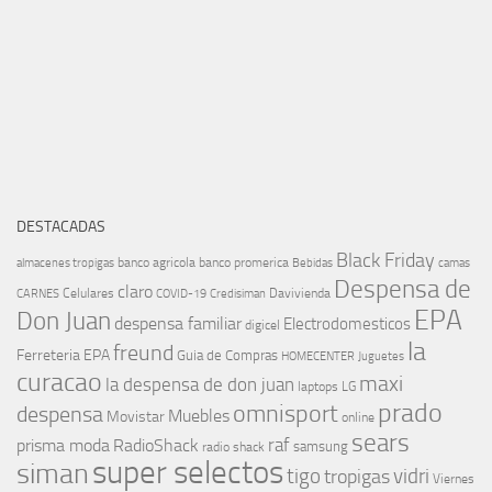
DESTACADAS
Black Friday
banco agricola
banco promerica
almacenes tropigas
Bebidas
camas
Despensa de
claro
Celulares
Davivienda
CARNES
COVID-19
Credisiman
EPA
Don Juan
despensa familiar
Electrodomesticos
digicel
la
freund
Ferreteria EPA
Guia de Compras
HOMECENTER
Juguetes
curacao
maxi
la despensa de don juan
laptops
LG
prado
omnisport
despensa
Muebles
Movistar
online
sears
raf
prisma moda
RadioShack
samsung
radio shack
super selectos
siman
tigo
vidri
tropigas
Viernes