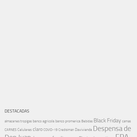
DESTACADAS
Black Friday
banco agricola
banco promerica
almacenes tropigas
Bebidas
camas
Despensa de
claro
Celulares
Davivienda
CARNES
COVID-19
Credisiman