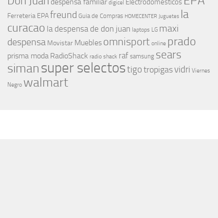
EPA
Don Juan
despensa familiar
Electrodomesticos
digicel
la
freund
Ferreteria EPA
Guia de Compras
HOMECENTER
Juguetes
curacao
maxi
la despensa de don juan
laptops
LG
prado
omnisport
despensa
Muebles
Movistar
online
sears
raf
prisma moda
RadioShack
samsung
radio shack
super selectos
siman
tigo
vidri
tropigas
Viernes
walmart
Negro
MÁS