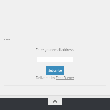
----
Enter your email address:
Delivered by
FeedBurner