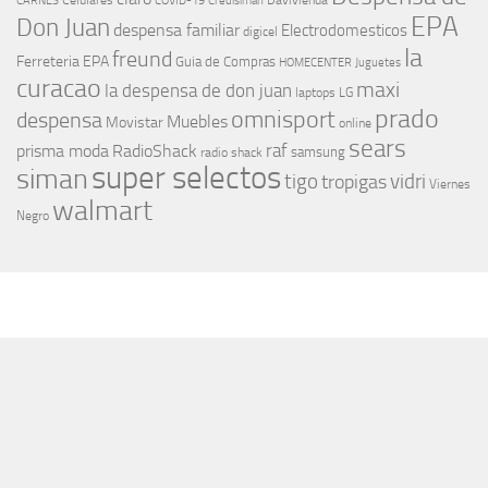
Celulares
Davivienda
CARNES
COVID-19
Credisiman
EPA
Don Juan
despensa familiar
Electrodomesticos
digicel
la
freund
Ferreteria EPA
Guia de Compras
HOMECENTER
Juguetes
curacao
maxi
la despensa de don juan
laptops
LG
prado
omnisport
despensa
Muebles
Movistar
online
sears
raf
prisma moda
RadioShack
samsung
radio shack
super selectos
siman
tigo
vidri
tropigas
Viernes
walmart
Negro
MÁS