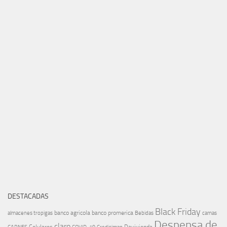
DESTACADAS
Black Friday
banco agricola
banco promerica
almacenes tropigas
Bebidas
camas
Despensa de
claro