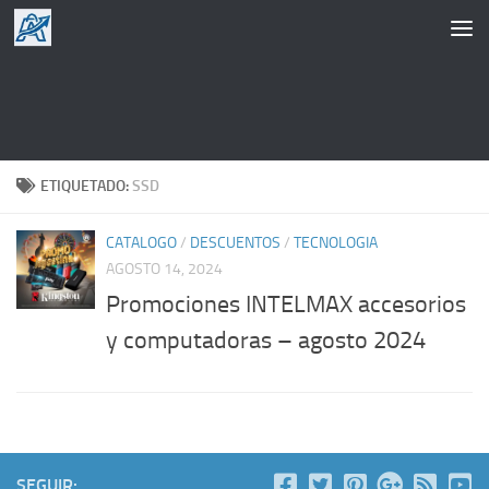
Saltar al contenido
ETIQUETADO:
SSD
CATALOGO
/
DESCUENTOS
/
TECNOLOGIA
AGOSTO 14, 2024
Promociones INTELMAX accesorios
y computadoras – agosto 2024
SEGUIR: