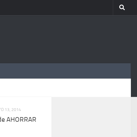
MÁS
O 13, 2014
r de AHORRAR