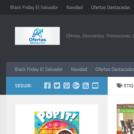
Black Friday El Salvador
Navidad
Ofertas Destacadas
Saltar al contenido
Ofertas, Descuentos, Promociones, 
Black Friday El Salvador
Navidad
Ofertas Destacada
SEGUIR:
ETI