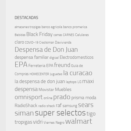
DESTACADAS
banco agricola
banco promerica
almacenes tropigas
Black Friday
Celulares
Bebidas
camas
CARNES
claro
Davivienda
COVID-19
Credisiman
Despensa de Don Juan
despensa familiar
Electrodomesticos
digicel
EPA
freund
Ferreteria EPA
Guia de
la curacao
Compras
HOMECENTER
Juguetes
maxi
la despensa de don juan
laptops
LG
despensa
Muebles
Movistar
prado
omnisport
prisma moda
online
sears
raf
RadioShack
samsung
radio shack
super selectos
siman
tigo
walmart
vidri
tropigas
Viernes Negro