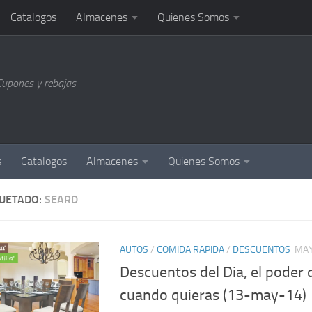
Catalogos
Almacenes
Quienes Somos
Cupones y rebajas
s
Catalogos
Almacenes
Quienes Somos
QUETADO:
SEARD
AUTOS
/
COMIDA RAPIDA
/
DESCUENTOS
MAY
Descuentos del Dia, el pode
cuando quieras (13-may-14)