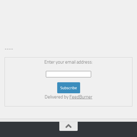
----
Enter your email address:
Delivered by
FeedBurner