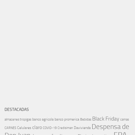
DESTACADAS
Black Friday
banco agricola
banco promerica
almacenes tropigas
Bebidas
camas
Despensa de
claro
Celulares
Davivienda
CARNES
COVID-19
Credisiman