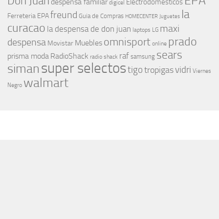
EPA
Don Juan
despensa familiar
Electrodomesticos
digicel
la
freund
Ferreteria EPA
Guia de Compras
HOMECENTER
Juguetes
curacao
maxi
la despensa de don juan
laptops
LG
prado
omnisport
despensa
Muebles
Movistar
online
sears
raf
prisma moda
RadioShack
samsung
radio shack
super selectos
siman
tigo
vidri
tropigas
Viernes
walmart
Negro
MÁS