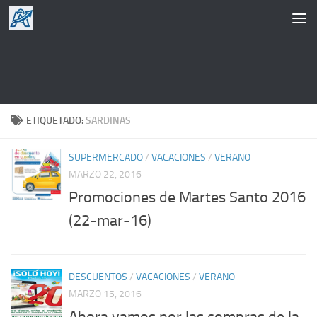
Saltar al contenido
ETIQUETADO:
SARDINAS
SUPERMERCADO
/
VACACIONES
/
VERANO
MARZO 22, 2016
Promociones de Martes Santo 2016
(22-mar-16)
DESCUENTOS
/
VACACIONES
/
VERANO
MARZO 15, 2016