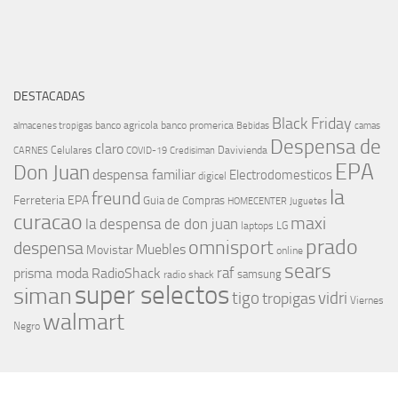
DESTACADAS
Black Friday
banco agricola
banco promerica
almacenes tropigas
Bebidas
camas
Despensa de
claro
Celulares
Davivienda
CARNES
COVID-19
Credisiman
EPA
Don Juan
despensa familiar
Electrodomesticos
digicel
la
freund
Ferreteria EPA
Guia de Compras
HOMECENTER
Juguetes
curacao
maxi
la despensa de don juan
laptops
LG
prado
omnisport
despensa
Muebles
Movistar
online
sears
raf
prisma moda
RadioShack
samsung
radio shack
super selectos
siman
tigo
vidri
tropigas
Viernes
walmart
Negro