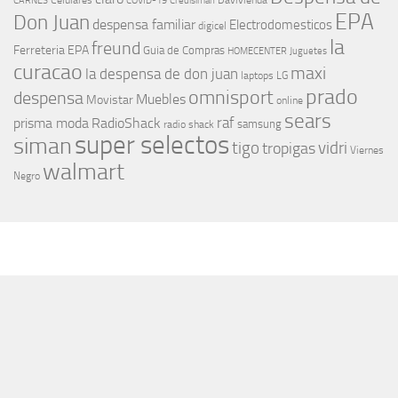
Celulares
Davivienda
CARNES
COVID-19
Credisiman
EPA
Don Juan
despensa familiar
Electrodomesticos
digicel
la
freund
Ferreteria EPA
Guia de Compras
HOMECENTER
Juguetes
curacao
maxi
la despensa de don juan
laptops
LG
prado
omnisport
despensa
Muebles
Movistar
online
sears
raf
prisma moda
RadioShack
samsung
radio shack
super selectos
siman
tigo
vidri
tropigas
Viernes
walmart
Negro
MÁS