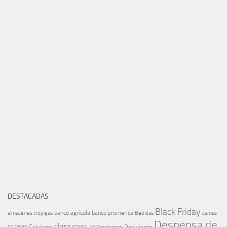
DESTACADAS
Black Friday
banco agricola
banco promerica
almacenes tropigas
Bebidas
camas
Despensa de
claro