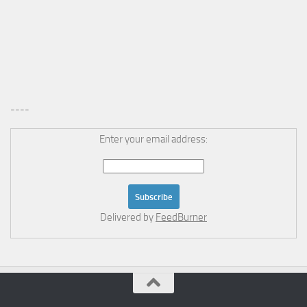
----
Enter your email address:
Delivered by
FeedBurner