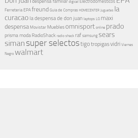
EPA
Don Juan
despensa familiar
Electrodomesticos
digicel
la
freund
Ferreteria EPA
Guia de Compras
HOMECENTER
Juguetes
curacao
maxi
la despensa de don juan
laptops
LG
prado
omnisport
despensa
Muebles
Movistar
online
sears
raf
prisma moda
RadioShack
samsung
radio shack
super selectos
siman
tigo
vidri
tropigas
Viernes
walmart
Negro
MÁS