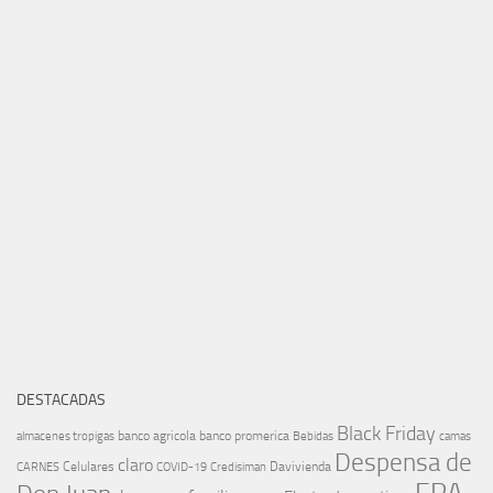
DESTACADAS
Black Friday
banco agricola
banco promerica
almacenes tropigas
Bebidas
camas
Despensa de
claro
Celulares
Davivienda
CARNES
COVID-19
Credisiman