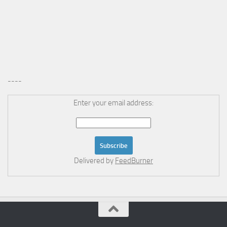
----
Enter your email address:
Delivered by
FeedBurner