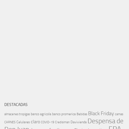
DESTACADAS
Black Friday
banco agricola
banco promerica
almacenes tropigas
Bebidas
camas
Despensa de
claro
Celulares
Davivienda
CARNES
COVID-19
Credisiman