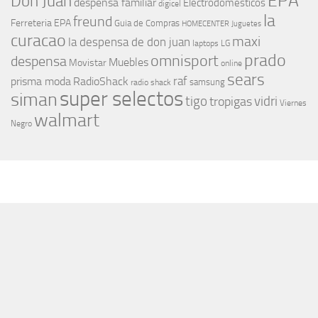
EPA
Don Juan
despensa familiar
Electrodomesticos
digicel
la
freund
Ferreteria EPA
Guia de Compras
HOMECENTER
Juguetes
curacao
maxi
la despensa de don juan
laptops
LG
prado
omnisport
despensa
Muebles
Movistar
online
sears
raf
prisma moda
RadioShack
samsung
radio shack
super selectos
siman
tigo
vidri
tropigas
Viernes
walmart
Negro
MÁS