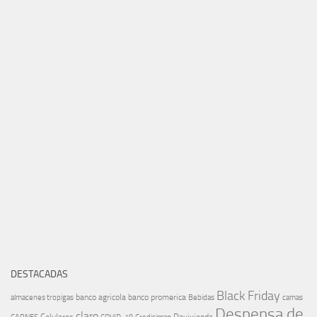
DESTACADAS
Black Friday
banco agricola
banco promerica
almacenes tropigas
Bebidas
camas
Despensa de
claro