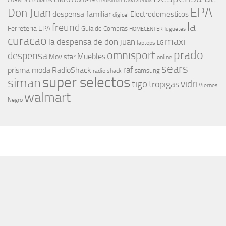
Celulares
Davivienda
CARNES
COVID-19
Credisiman
EPA
Don Juan
despensa familiar
Electrodomesticos
digicel
la
freund
Ferreteria EPA
Guia de Compras
HOMECENTER
Juguetes
curacao
maxi
la despensa de don juan
laptops
LG
prado
omnisport
despensa
Muebles
Movistar
online
sears
raf
prisma moda
RadioShack
samsung
radio shack
super selectos
siman
tigo
vidri
tropigas
Viernes
walmart
Negro
MÁS