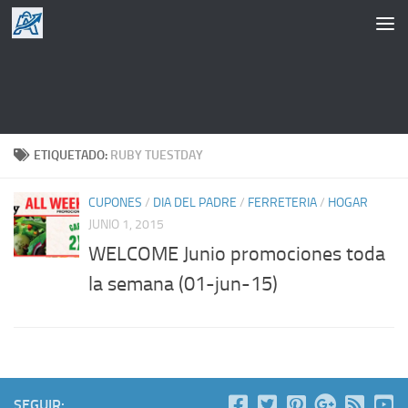
Saltar al contenido
ETIQUETADO:
RUBY TUESTDAY
CUPONES
/
DIA DEL PADRE
/
FERRETERIA
/
HOGAR
JUNIO 1, 2015
WELCOME Junio promociones toda
la semana (01-jun-15)
SEGUIR: