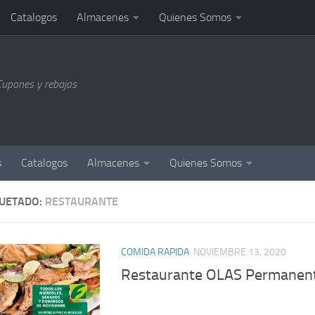
Catalogos
Almacenes
Quienes Somos
Cupones y rebajas
s
Catalogos
Almacenes
Quienes Somos
QUETADO:
RESTAURANTE
COMIDA RAPIDA
NOVIEMBRE 13, 2020
Restaurante OLAS Permanen