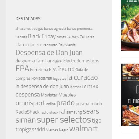
DESTACADAS
banco agricola
banco promerica
almacenes tropigas
Black Friday
Celulares
Bebidas
camas
CARNES
claro
Davivienda
COVID-19
Credisiman
Despensa de Don Juan
despensa familiar
Electrodomesticos
digicel
EPA
freund
Ferreteria EPA
Guia de
la curacao
Compras
HOMECENTER
Juguetes
maxi
la despensa de don juan
laptops
LG
despensa
Muebles
Movistar
prado
omnisport
prisma moda
online
sears
raf
RadioShack
samsung
radio shack
super selectos
siman
tigo
walmart
vidri
tropigas
Viernes Negro