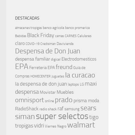
DESTACADAS
banco agricola
banco promerica
almacenes tropigas
Black Friday
Celulares
Bebidas
camas
CARNES
claro
Davivienda
COVID-19
Credisiman
Despensa de Don Juan
despensa familiar
Electrodomesticos
digicel
EPA
freund
Ferreteria EPA
Guia de
la curacao
Compras
HOMECENTER
Juguetes
maxi
la despensa de don juan
laptops
LG
despensa
Muebles
Movistar
prado
omnisport
prisma moda
online
sears
raf
RadioShack
samsung
radio shack
super selectos
siman
tigo
walmart
vidri
tropigas
Viernes Negro