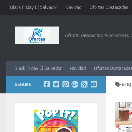
Black Friday El Salvador
Navidad
Ofertas Destacadas
Saltar al contenido
Ofertas, Descuentos, Promociones, 
Black Friday El Salvador
Navidad
Ofertas Destacada
SEGUIR:
ETI