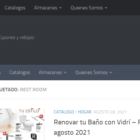
Catalogos
Almacenes
Quienes Somos
Cupones y rebajas
s
Catalogos
Almacenes
Quienes Somos
QUETADO:
REST ROOM
CATALOGO
/
HOGAR
AGOSTO 28, 2021
Renovar tu Baño con Vidrí – 
agosto 2021