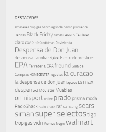
DESTACADAS
banco agricola
banco promerica
almacenes tropigas
Black Friday
Celulares
Bebidas
camas
CARNES
claro
Davivienda
COVID-19
Credisiman
Despensa de Don Juan
despensa familiar
Electrodomesticos
digicel
EPA
freund
Ferreteria EPA
Guia de
la curacao
Compras
HOMECENTER
Juguetes
maxi
la despensa de don juan
laptops
LG
despensa
Muebles
Movistar
prado
omnisport
prisma moda
online
sears
raf
RadioShack
samsung
radio shack
super selectos
siman
tigo
walmart
vidri
tropigas
Viernes Negro