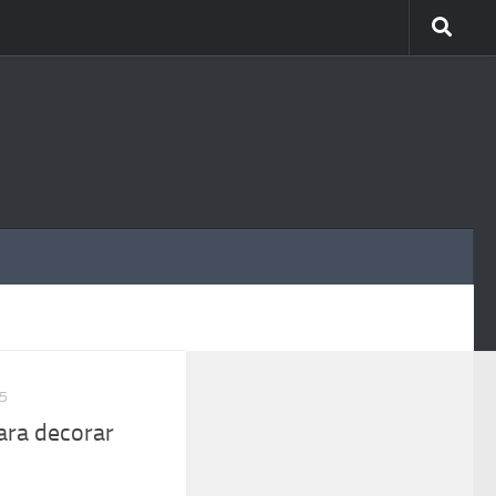
MÁS
5
ara decorar