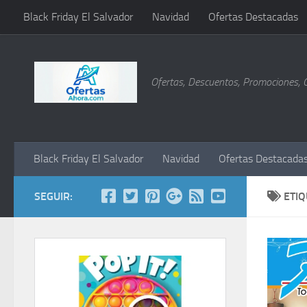
Black Friday El Salvador
Navidad
Ofertas Destacadas
Saltar al contenido
Ofertas, Descuentos, Promociones, 
Black Friday El Salvador
Navidad
Ofertas Destacada
SEGUIR:
ETI