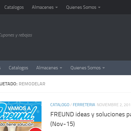
Catalogos
Almacenes
Quienes Somos
Cupones y rebajas
s
Catalogos
Almacenes
Quienes Somos
QUETADO:
REMODELAR
CATALOGO
/
FERRETERIA
NOVIEMBRE 2, 201
FREUND ideas y soluciones p
(Nov-15)