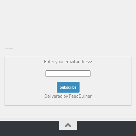
----
Enter your email address:
Delivered by
FeedBurner