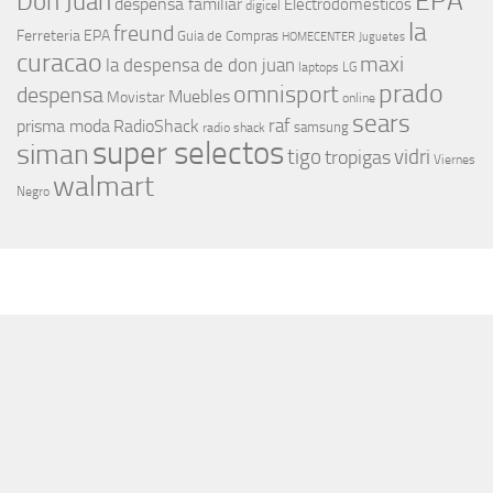
EPA
Don Juan
despensa familiar
Electrodomesticos
digicel
la
freund
Ferreteria EPA
Guia de Compras
HOMECENTER
Juguetes
curacao
maxi
la despensa de don juan
laptops
LG
prado
omnisport
despensa
Muebles
Movistar
online
sears
raf
prisma moda
RadioShack
samsung
radio shack
super selectos
siman
tigo
vidri
tropigas
Viernes
walmart
Negro
MÁS