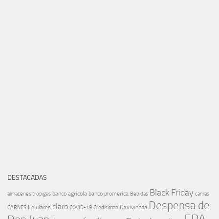
DESTACADAS
Black Friday
banco agricola
banco promerica
almacenes tropigas
Bebidas
camas
Despensa de
claro
Celulares
Davivienda
CARNES
COVID-19
Credisiman